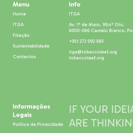
Menu
Info
Home
ITGA
ITGA
Av. 1º de Maio, 99,4º Dto.
6000-086 Castelo Branco, Po
Filiação
+351 272 092 583
Sustentabilidade
itga@tobaccoleaf.org
Contactos
tobaccoleaf.org
Informações
IF YOUR IDE
Legais
ARE THINKI
Política de Privacidade